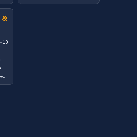
 &
 +10
n
s
es.
a