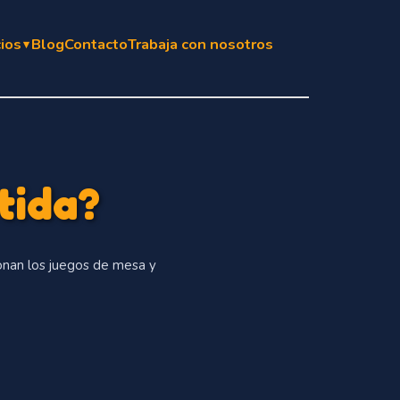
cios
Blog
Contacto
Trabaja con nosotros
▾
tida?
onan los juegos de mesa y