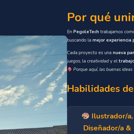
Por qué uni
En
PegoleTech
trabajamos com
buscando la
mejor experiencia 
Cada proyecto es una
nueva par
juegos
, la
creatividad
y el
trabaj
Porque aquí, las buenas ideas
Habilidades de
Ilustrador/a,
Diseñador/a &