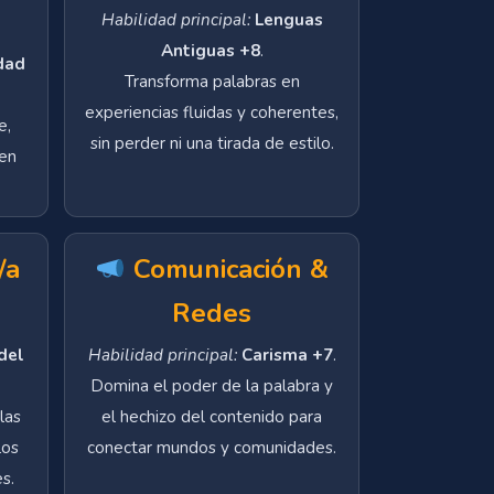
Habilidad principal:
Lenguas
Antiguas +8
.
dad
Transforma palabras en
experiencias fluidas y coherentes,
e,
sin perder ni una tirada de estilo.
 en
/a
Comunicación &
Redes
del
Habilidad principal:
Carisma +7
.
Domina el poder de la palabra y
las
el hechizo del contenido para
los
conectar mundos y comunidades.
es.