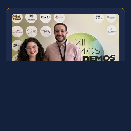
Del corazón de Córdoba al top 50
andaluz: así vivimos los Premios
Emprende 2025
El pasado mayo recibimos una noticia que nos hizo
ilusión a lo grande: ¡PegoleTech había sido
seleccionada entre las cinco startups finalistas de
Córdoba en los Premios Emprende de Andalucía…